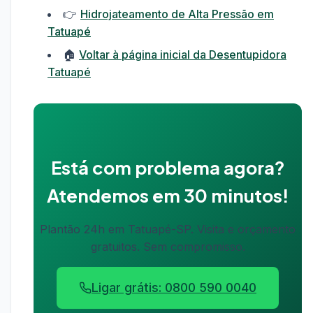
👉
Hidrojateamento de Alta Pressão em
Tatuapé
🏠
Voltar à página inicial da Desentupidora
Tatuapé
Está com problema agora?
Atendemos em 30 minutos!
Plantão 24h em Tatuapé-SP. Visita e orçamento
gratuitos. Sem compromisso.
Ligar grátis: 0800 590 0040