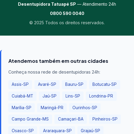
Desentupidora Tatuapé SP
— Atendimento 24h
0800 590 0040
© 2025 Todos os direitos reservados.
Atendemos também em outras cidades
Conheça nossa rede de desentupidoras 24h:
Assis-SP
Avaré-SP
Bauru-SP
Botucatu-SP
Cuiabá-MT
Jaú-SP
Lins-SP
Londrina-PR
Marília-SP
Maringá-PR
Ourinhos-SP
Campo Grande-MS
Camaçari-BA
Pinheiros-SP
Osasco-SP
Araraquara-SP
Grajaú-SP